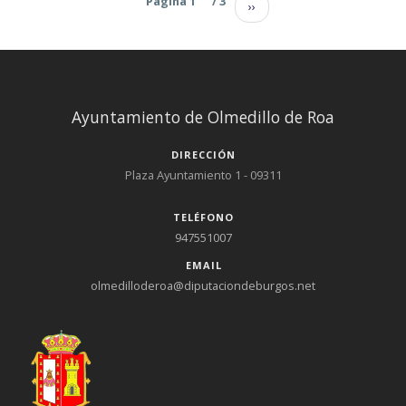
Paginación
Sig
Página 1
/ 3
››
Ayuntamiento de Olmedillo de Roa
DIRECCIÓN
Plaza Ayuntamiento 1 - 09311
TELÉFONO
947551007
EMAIL
olmedilloderoa@diputaciondeburgos.net