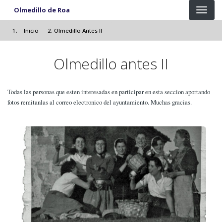
Pasar al contenido principal
Olmedillo de Roa
Inicio
Olmedillo Antes II
Olmedillo antes II
Todas las personas que esten interesadas en participar en esta seccion aportando
fotos remitanlas al correo electronico del ayuntamiento. Muchas gracias.